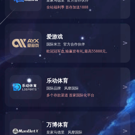
米兰MiLan(中
国)
PRODUCTS
热镀锌加工
标志杆系列
热镀锌
电缆桥架系列
格栅系列