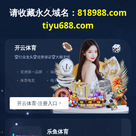
欢迎访问 米兰官方网页版 官方网站
米兰