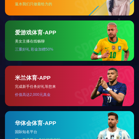
米兰官方网页版
公司简介
产品中心
设备工艺
地址：潍坊滨海开发区珠江西四街01777号（北海支路与珠江西四街
工作时间：周一至周五早8:00-下午17:30 网址：www.thaihair
版权所有：米兰官方网页版
备案号：鲁ICP备16031612号-1