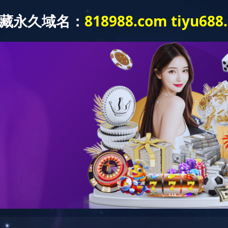
米兰官方网页版
公司简介
产品中心
设备工