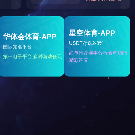
量：4511
下一篇：
标志杆