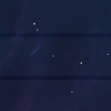
1
2
3