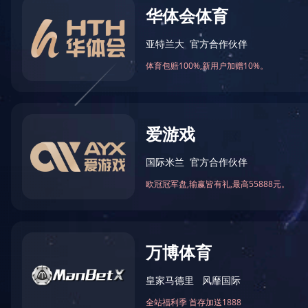
标志杆系列
/ 20220218162812616