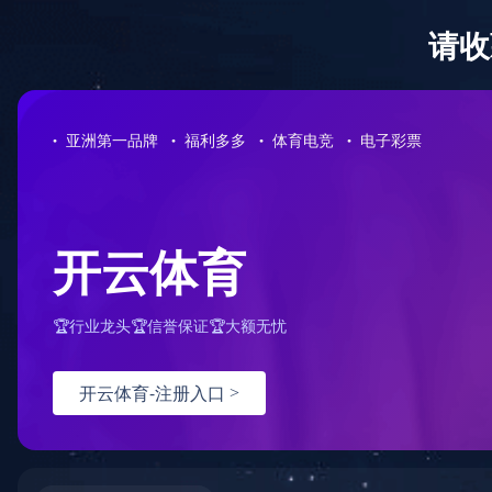
欢迎访问 米兰官方网页版 官方网站