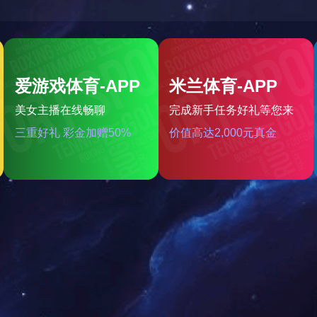
荣誉资质
荣誉资质
共 2 条记录 第 1 页/共 1 页