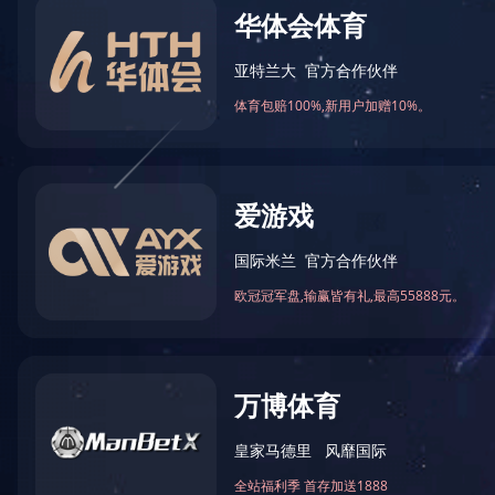
资质荣誉
/ ZIZHIRONGYU