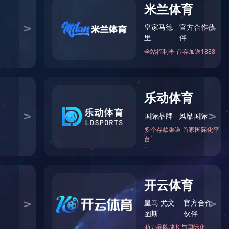
您当前的位置：
首页
>
资质荣誉