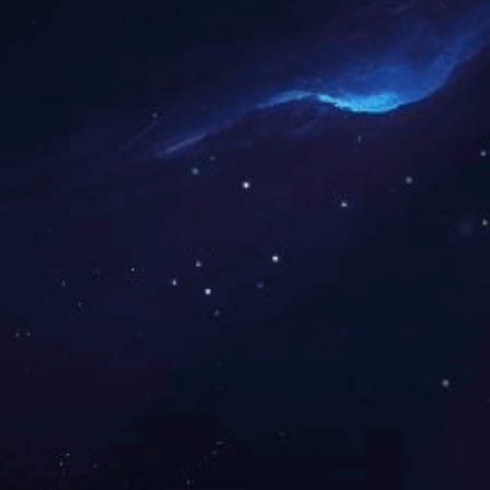
管塔、铁塔系列
太阳能光伏支架
公路护栏
咨询热线:
13863631588
在线咨询