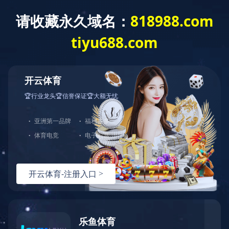
欢迎访问 米兰官方网页版 官方网站
米兰