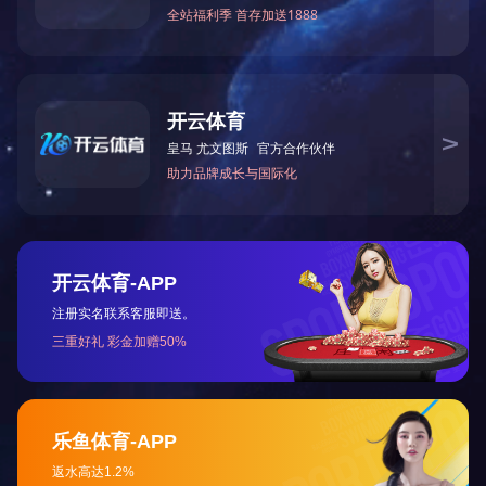
管塔、铁塔系列
太阳能光伏支架
生产设
公路护栏
咨询热线:
13863631588
在线咨询
生产设