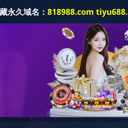
米兰官方网页版
公司简介
产品中心
设备工