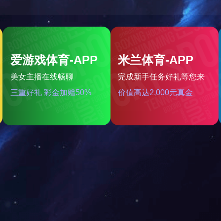
Lan(中国)2023年度危险废物污染环境防
时间：2024-06-13 09:10:14
浏览量：1984
信息公开
上年结存（吨）
产生量（吨）
转移
0
1228.76
1228
0
197.54
192.
0.723
1.231
1.79
13.975
83.512
89.3