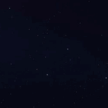
米兰MiLan(中国)2024年度危险废物污染环境防治信息公开
扫一扫
访问手机站