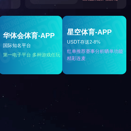
下一篇：
国家排污许可证