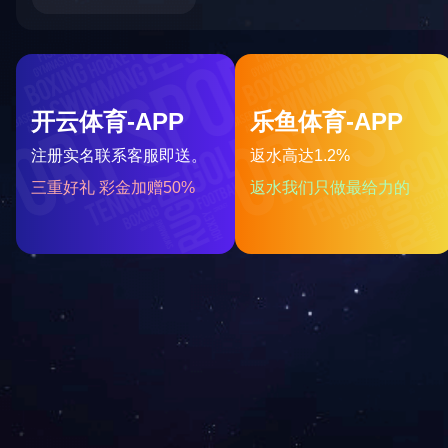
百度网盘文件链接：
https://pan.baidu.com/s/1FSjQ
提取码: xpj7
上一篇：
环评批复