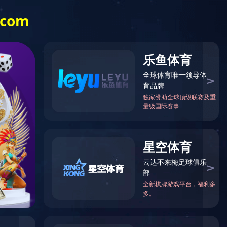
咨询热线： 13863631588
艺
资质荣誉
新闻中心
联系我们